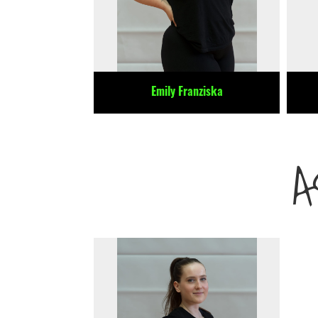
Emily Franziska
A